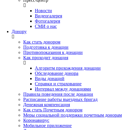
Пресс-центр
Новости
Видеогалерея
Фотогалерея
СМИ о нас
Донору
Как стать донором
Подготовка к донации
Противопоказания к донации
Как проходит донация
Алгоритм прохождения донации
Обследование донора
Виды донаций
Справки и страхование
Интервал между донациями
Правила поведения после донации
Расписание работы выездных бригад
Денежная компенсация
Как стать Почетным донором
Меры социальной поддержки почетным донорам
Коронавирус
Мобильное приложение