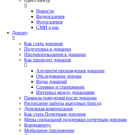
Пресс-центр
Новости
Видеогалерея
Фотогалерея
СМИ о нас
Донору
Как стать донором
Подготовка к донации
Противопоказания к донации
Как проходит донация
Алгоритм прохождения донации
Обследование донора
Виды донаций
Справки и страхование
Интервал между донациями
Правила поведения после донации
Расписание работы выездных бригад
Денежная компенсация
Как стать Почетным донором
Меры социальной поддержки почетным донорам
Коронавирус
Мобильное приложение