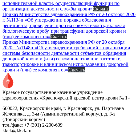
исполнительной власти, осуществляющий функции по
организации деятельности службы крови»
Скачать
Приказ Министерства здравоохранения РФ от 20 октября 2020
г. №1134н «Об утверждении порядка обследования
реципиента, проведения проб на совместимость, включая
биологическую пробу, при трансфузии донорской крови и
(или) ее компонентов»
Скачать
Приказ Министерства здравоохранения РФ от 20 октября
2020г. №1148н «Об утверждении требований к организации
системы безопасности деятельности субъектов обращения
донорской крови и (или) ее компонентов при заготовке,
транспортировке и клиническом использовании донорской
крови и (или) ее компонентов»
Скачать
Краевое государственное казенное учреждение
здравоохранения «Красноярский краевой центр крови № 1»
660022, Красноярский край, г. Красноярск, ул. Партизана
Железняка, д. 3-м (Административный корпус), д. 3-з
(Донорский корпус)
тел./факс: +7 (391) 2-200-609
kkck@kkck.ru