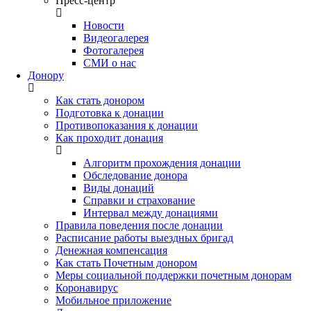
Пресс-центр
Новости
Видеогалерея
Фотогалерея
СМИ о нас
Донору
Как стать донором
Подготовка к донации
Противопоказания к донации
Как проходит донация
Алгоритм прохождения донации
Обследование донора
Виды донаций
Справки и страхование
Интервал между донациями
Правила поведения после донации
Расписание работы выездных бригад
Денежная компенсация
Как стать Почетным донором
Меры социальной поддержки почетным донорам
Коронавирус
Мобильное приложение