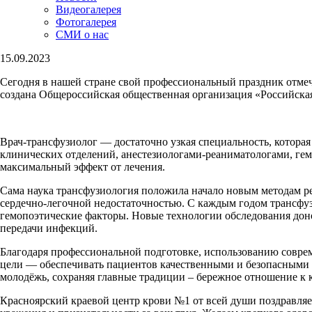
Видеогалерея
Фотогалерея
СМИ о нас
15.09.2023
Сегодня в нашей стране свой профессиональный праздник отмеча
создана Общероссийская общественная организация «Российска
Врач-трансфузиолог — достаточно узкая специальность, котора
клинических отделений, анестезиологами-реаниматологами, гем
максимальный эффект от лечения.
Сама наука трансфузиология положила начало новым методам р
сердечно-легочной недостаточностью. С каждым годом трансфу
гемопоэтические факторы. Новые технологии обследования дон
передачи инфекций.
Благодаря профессиональной подготовке, использованию соврем
цели — обеспечивать пациентов качественными и безопасными 
молодёжь, сохраняя главные традиции – бережное отношение к
Красноярский краевой центр крови №1 от всей души поздравля