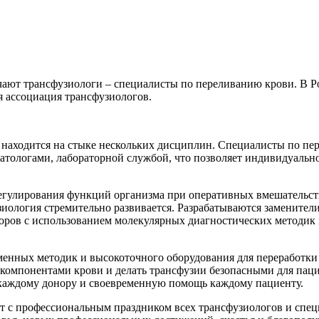
ют трансфузиологи – специалисты по переливанию крови. В Росс
я ассоциация трансфузиологов.
я находится на стыке нескольких дисциплин. Специалисты по пе
атологами, лабораторной службой, что позволяет индивидуальн
егулирования функций организма при оперативных вмешательств
зиология стремительно развивается. Разрабатываются замените
оров с использованием молекулярных диагностических методик
енных методик и высокоточного оборудования для переработки 
компонентами крови и делать трансфузии безопасными для паци
 каждому донору и своевременную помощь каждому пациенту.
ет с профессиональным праздником всех трансфузиологов и спе