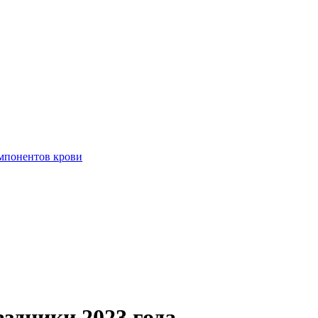
омпонентов крови
здники 2023 года