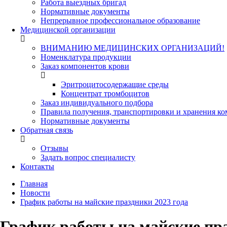
Работа выездных бригад
Нормативные документы
Непрерывное профессиональное образование
Медицинской организации
ВНИМАНИЮ МЕДИЦИНСКИХ ОРГАНИЗАЦИЙ!
Номенклатура продукции
Заказ компонентов крови
Эритроцитосодержащие среды
Концентрат тромбоцитов
Заказ индивидуального подбора
Правила получения, транспортировки и хранения к
Нормативные документы
Обратная связь
Отзывы
Задать вопрос специалисту
Контакты
Главная
Новости
График работы на майские праздники 2023 года
График работы на майские пра