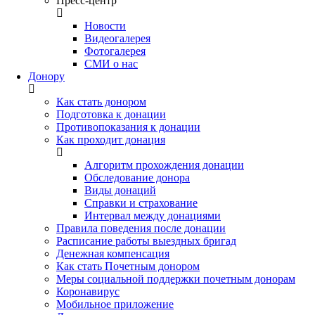
Пресс-центр
Новости
Видеогалерея
Фотогалерея
СМИ о нас
Донору
Как стать донором
Подготовка к донации
Противопоказания к донации
Как проходит донация
Алгоритм прохождения донации
Обследование донора
Виды донаций
Справки и страхование
Интервал между донациями
Правила поведения после донации
Расписание работы выездных бригад
Денежная компенсация
Как стать Почетным донором
Меры социальной поддержки почетным донорам
Коронавирус
Мобильное приложение