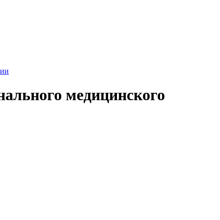
гии
нального медицинского