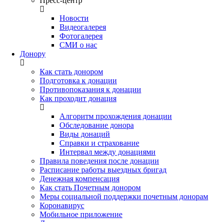
Пресс-центр
Новости
Видеогалерея
Фотогалерея
СМИ о нас
Донору
Как стать донором
Подготовка к донации
Противопоказания к донации
Как проходит донация
Алгоритм прохождения донации
Обследование донора
Виды донаций
Справки и страхование
Интервал между донациями
Правила поведения после донации
Расписание работы выездных бригад
Денежная компенсация
Как стать Почетным донором
Меры социальной поддержки почетным донорам
Коронавирус
Мобильное приложение