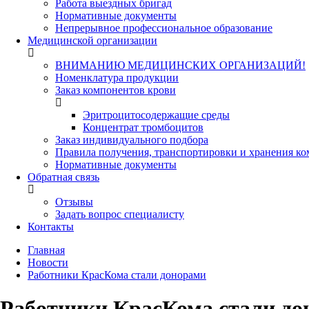
Работа выездных бригад
Нормативные документы
Непрерывное профессиональное образование
Медицинской организации
ВНИМАНИЮ МЕДИЦИНСКИХ ОРГАНИЗАЦИЙ!
Номенклатура продукции
Заказ компонентов крови
Эритроцитосодержащие среды
Концентрат тромбоцитов
Заказ индивидуального подбора
Правила получения, транспортировки и хранения к
Нормативные документы
Обратная связь
Отзывы
Задать вопрос специалисту
Контакты
Главная
Новости
Работники КрасКома стали донорами
Работники КрасКома стали до