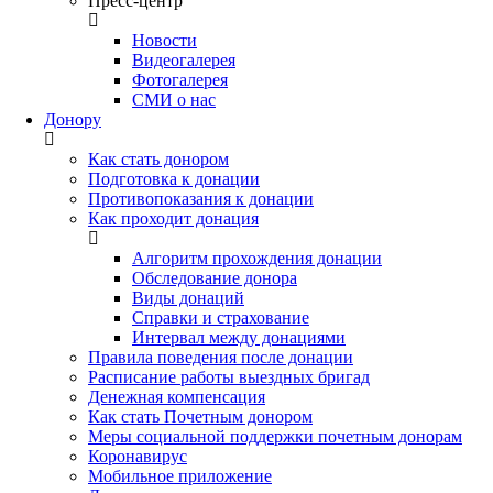
Пресс-центр
Новости
Видеогалерея
Фотогалерея
СМИ о нас
Донору
Как стать донором
Подготовка к донации
Противопоказания к донации
Как проходит донация
Алгоритм прохождения донации
Обследование донора
Виды донаций
Справки и страхование
Интервал между донациями
Правила поведения после донации
Расписание работы выездных бригад
Денежная компенсация
Как стать Почетным донором
Меры социальной поддержки почетным донорам
Коронавирус
Мобильное приложение