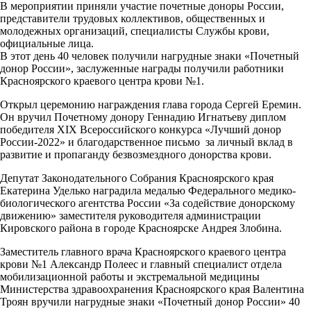
В мероприятии приняли участие почетные доноры России,
представители трудовых коллективов, общественных и
молодежных организаций, специалисты Службы крови,
официальные лица.
В этот день 40 человек получили нагрудные знаки «Почетный
донор России», заслуженные награды получили работники
Красноярского краевого центра крови №1.
Открыл церемонию награждения глава города Сергей Еремин.
Он вручил Почетному донору Геннадию Игнатьеву диплом
победителя XIX Всероссийского конкурса «Лучший донор
России-2022» и благодарственное письмо за личный вклад в
развитие и пропаганду безвозмездного донорства крови.
Депутат Законодательного Собрания Красноярского края
Екатерина Уделько наградила медалью Федерального медико-
биологического агентства России «За содействие донорскому
движению» заместителя руководителя администрации
Кировского района в городе Красноярске Андрея Злобина.
Заместитель главного врача Красноярского краевого центра
крови №1 Александр Полеес и главный специалист отдела
мобилизационной работы и экстремальной медицины
Министерства здравоохранения Красноярского края Валентина
Троян вручили нагрудные знаки «Почетный донор России» 40