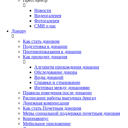
Пресс-центр
Новости
Видеогалерея
Фотогалерея
СМИ о нас
Донору
Как стать донором
Подготовка к донации
Противопоказания к донации
Как проходит донация
Алгоритм прохождения донации
Обследование донора
Виды донаций
Справки и страхование
Интервал между донациями
Правила поведения после донации
Расписание работы выездных бригад
Денежная компенсация
Как стать Почетным донором
Меры социальной поддержки почетным донорам
Коронавирус
Мобильное приложение