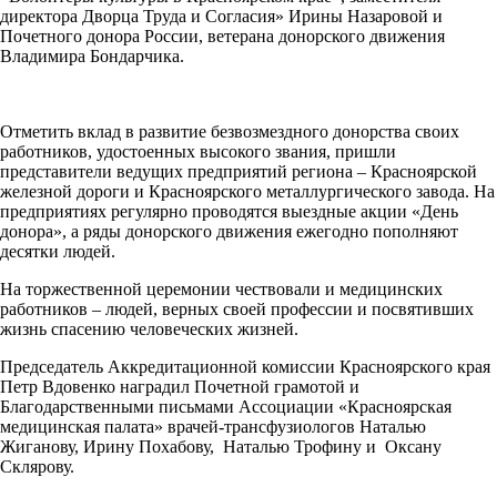
директора Дворца Труда и Согласия» Ирины Назаровой и
Почетного донора России, ветерана донорского движения
Владимира Бондарчика.
Отметить вклад в развитие безвозмездного донорства своих
работников, удостоенных высокого звания, пришли
представители ведущих предприятий региона ­– Красноярской
железной дороги и Красноярского металлургического завода. На
предприятиях регулярно проводятся выездные акции «День
донора», а ряды донорского движения ежегодно пополняют
десятки людей.
На торжественной церемонии чествовали и медицинских
работников – людей, верных своей профессии и посвятивших
жизнь спасению человеческих жизней.
Председатель Аккредитационной комиссии Красноярского края
Петр Вдовенко наградил Почетной грамотой и
Благодарственными письмами Ассоциации «Красноярская
медицинская палата» врачей-трансфузиологов Наталью
Жиганову, Ирину Похабову, Наталью Трофину и Оксану
Склярову.