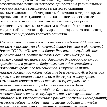
эффективного решения вопросов донорства на региональных
уровнях зависит возможность и качество оказания
высокотехнологичной медицинской помощи в мирное время и в
чрезвычайных ситуациях. Положительное общественное
отношение и активное участие населения в донорстве
соответствуют целям государства в области безопасности и
социальной политики – формированию здорового поколения,
физически и духовно крепкого общества.
На сегодняшний день в Красноярском крае более 7300 человек
награждены знаками «Почетный донор России» и «Почетный
донор СССР».
«Почетный донор России» – нагрудный знак,
учрежденный Правительством Российской Федерации,
выражающий признание государством благородного вклада
гражданина в развитие добровольного и безвозмездного
донорства крови и ее компонентов. Нагрудным знаком
награждаются граждане, сдавшие безвозмездно 40 и более раз
кровь или ее компоненты или 60 и более раз плазму крови.
Почетным донорам предоставляются федеральные и
региональные льготы: предоставление ежегодного
оплачиваемого отпуска в удобное для них время года;
внеочередное лечение в государственных или муниципальных
организациях здравоохранения в рамках программы госгарантий;
первоочередное приобретение по месту работы или учебы
льготных путевок на санаторно-курортное лечение;