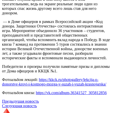
трогательными, ведь на экране реальные люди один из
которых спас жизнь другому всего лишь став для него
донором.
— в Доме офицеров в рамках Всероссийской акции «Код
донора. Защитники Отечества» состоялась интерактивная
игра. Мероприятие объединило 36 участников – студентов,
преподавателей и представителей общественных
организаций, чтобы вспомнить вклад народа в Победу. В ходе
квиза 7 команд на протяжении 5 туров состязались в знании
истории Великой Отечественной войны, донорстве военных
лет, а также угадывали фронтовые песни, разбирали
исторические факты и вспоминали выдающихся личностей.
Победители и призеры получили памятные призы и дипломы
от Дома офицеров и ККЦК №1.
Фотоальбом лекций:
https://kkck.ru/photogallery/lekcija-o-
donorstve-krovi-i-kostnogo-mozga-v-suzah-i-vuzah-krasnojarska/
Фотоальбом квиза:
https://vk.com/album-36341527_305812856
Предыдущая новость
Следующая новость