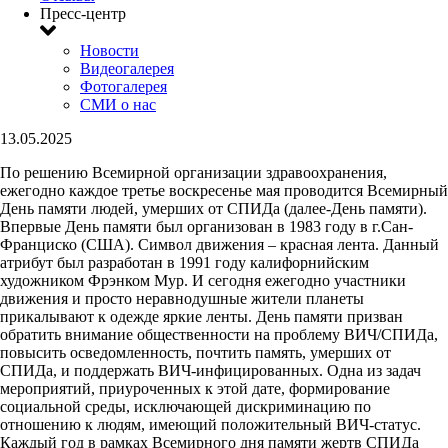
Пресс-центр
Новости
Видеогалерея
Фотогалерея
СМИ о нас
13.05.2025
По решению Всемирной организации здравоохранения,
ежегодно каждое третье воскресенье мая проводится Всемирный
День памяти людей, умерших от СПИДа (далее-День памяти).
Впервые День памяти был организован в 1983 году в г.Сан-
Франциско (США). Символ движения – красная лента. Данный
атрибут был разработан в 1991 году калифорнийским
художником Фрэнком Мур. И сегодня ежегодно участники
движения и просто неравнодушные жители планеты
прикалывают к одежде яркие ленты. День памяти призван
обратить внимание общественности на проблему ВИЧ/СПИДа,
повысить осведомленность, почтить память, умерших от
СПИДа, и поддержать ВИЧ-инфицированных. Одна из задач
мероприятий, приуроченных к этой дате, формирование
социальной среды, исключающей дискриминацию по
отношению к людям, имеющий положительный ВИЧ-статус.
Каждый год в рамках Всемирного дня памяти жертв СПИДа