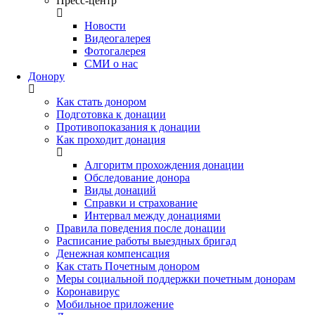
Пресс-центр
Новости
Видеогалерея
Фотогалерея
СМИ о нас
Донору
Как стать донором
Подготовка к донации
Противопоказания к донации
Как проходит донация
Алгоритм прохождения донации
Обследование донора
Виды донаций
Справки и страхование
Интервал между донациями
Правила поведения после донации
Расписание работы выездных бригад
Денежная компенсация
Как стать Почетным донором
Меры социальной поддержки почетным донорам
Коронавирус
Мобильное приложение