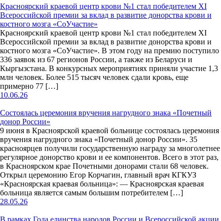
Красноярский краевой центр крови №1 стал победителем ХI
Всероссийской премии за вклад в развитие донорства крови и
костного мозга «СоУчастие»
Красноярский краевой центр крови №1 стал победителем XI
Всероссийской премии за вклад в развитие донорства крови и
костного мозга «СоУчастие». В этом году на премию поступило
336 заявок из 67 регионов России, а также из Беларуси и
Кыргызстана. В конкурсных мероприятиях приняли участие 1,3
млн человек. Более 515 тысяч человек сдали кровь, еще
примерно 77 […]
10.06.26
Состоялась церемония вручения нагрудного знака «Почетный
донор России»
9 июня в Красноярской краевой больнице состоялась церемония
вручения нагрудного знака «Почетный донор России». 35
красноярцев получили государственную награду за многолетнее
регулярное донорство крови и ее компонентов. Всего в этот раз,
в Красноярском крае Почетными донорами стали 68 человек.
Открыл церемонию Егор Корчагин, главный врач КГКУЗ
«Красноярская краевая больница»: — Красноярская краевая
больница является самым большим потребителем […]
28.05.26
В рамках Года единства народов России и Всероссийской акции