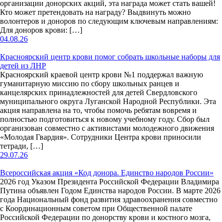
организации донорских акций, эта награда может стать вашей!
Кто может претендовать на награду? Выдвинуть можно
волонтеров и доноров по следующим ключевым направлениям:
Для доноров крови: […]
04.08.26
Красноярский центр крови помог собрать школьные наборы для
детей из ЛНР
Красноярский краевой центр крови №1 поддержал важную
гуманитарную миссию по сбору школьных ранцев и
канцелярских принадлежностей для детей Свердловского
муниципального округа Луганской Народной Республики. Эта
акция направлена на то, чтобы помочь ребятам вовремя и
полностью подготовиться к новому учебному году. Сбор был
организован совместно с активистами молодежного движения
«Молодая Гвардия». Сотрудники Центра крови приносили
тетради, […]
29.07.26
Всероссийская акция «Код донора. Единство народов России»
2026 год Указом Президента Российской Федерации Владимира
Путина объявлен Годом Единства народов России. В марте 2026
года Национальный фонд развития здравоохранения совместно
с Координационным советом при Общественной палате
Российской Федерации по донорству крови и костного мозга,