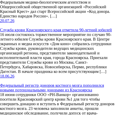
Федеральным медико-биологическим агентством и
Общероссийской общественной организацией «Российский
Красный Крест» дал старт Всероссийской акции «Код донора.
Единство народов России». […]
20.07.26
Служба крови Красноярского края отметила 90-летний юбилей
16 июля состоялось торжественное мероприятие по случаю 90-
летнего юбилея Службы крови Красноярского края. В Центре
экранных и медиа искусств «Дом кино» собрались сотрудники
Службы крови, руководители ведущих медицинских
организаций региона, представители законодательной и
исполнительной власти края, города Красноярска. Приехали
представители Службы крови из Москвы, Санкт-
Петербурга, Хабаровска, Новосибирска, Перми, республики
Дагестан. В начале праздника ко всем присутствующим […]
18.06.26
Федеральный регистр доноров костного мозга пополнился
новыми потенциальными донорами из Красноярска
18 июня сотрудники ООО «РН-Ванкор» организованно
посетили Красноярский центр крови №1 для того чтобы
совершить донацию и вступить в Федеральный регистр доноров
костного мозга. 23 человека заполнили анкеты, прошли
медицинское обследование, получили допуск от врача-