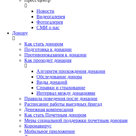
Пресс-центр
Новости
Видеогалерея
Фотогалерея
СМИ о нас
Донору
Как стать донором
Подготовка к донации
Противопоказания к донации
Как проходит донация
Алгоритм прохождения донации
Обследование донора
Виды донаций
Справки и страхование
Интервал между донациями
Правила поведения после донации
Расписание работы выездных бригад
Денежная компенсация
Как стать Почетным донором
Меры социальной поддержки почетным донорам
Коронавирус
Мобильное приложение