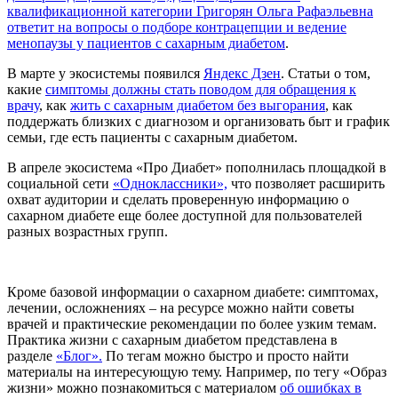
квалификационной категории Григорян Ольга Рафаэльевна
ответит на вопросы о подборе контрацепции и ведение
менопаузы у пациентов с сахарным диабетом
.
В марте у экосистемы появился
Яндекс Дзен
. Статьи о том,
какие
симптомы должны стать поводом для обращения к
врачу
, как
жить с сахарным диабетом без выгорания
, как
поддержать близких с диагнозом и организовать быт и график
семьи, где есть пациенты с сахарным диабетом.
В апреле экосистема «Про Диабет» пополнилась площадкой в
социальной сети
«Одноклассники»,
что позволяет расширить
охват аудитории и сделать проверенную информацию о
сахарном диабете еще более доступной для пользователей
разных возрастных групп.
Кроме базовой информации о сахарном диабете: симптомах,
лечении, осложнениях – на ресурсе можно найти советы
врачей и практические рекомендации по более узким темам.
Практика жизни с сахарным диабетом представлена в
разделе
«Блог».
По тегам можно быстро и просто найти
материалы на интересующую тему. Например, по тегу «Образ
жизни» можно познакомиться с материалом
об ошибках в