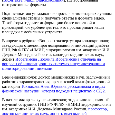
(
ВКонтакте
,
Макс
,
Одноклассники
), где востребованы
интерактивные форматы.
Подписчики могут задавать вопросы в комментариях лучшим
специалистам страны и получать ответы в формате видео.
Такой формат делает информацию более понятной и
прикладной, он удобнее для тех, кто просматривает наши
площадки с мобильных устройств.
В апреле в рубрике «Вопросы эксперту» врач-эндокринолог,
заведующая отделом прогнозирования и инноваций диабета
ГНЦ РФ ФГБУ «НМИЦ эндокринологии им. академика И.И.
Дедова» Минздрава России, кандидат медицинских наук,
доцент
Ибрагимова Людмила Ибрагимовна отвечала на
вопросы об инновационных системах инсулинотерапии и
мониторировании гликемии
.
Врач-эндокринолог, доктор медицинских наук, заслуженный
работник здравоохранения, врач высшей квалификационной
категории
Токмакова Алла Юрьевна рассказывала о видах
физической нагрузки, которая подходит пациентам с СД 2
.
В начале мая врач-акушер-гинеколог, эндокринолог, главный
научный сотрудник ГНЦ РФ ФГБУ «НМИЦ эндокринологии
им. академика И.И. Дедова» Минздрава России,
профессор,
доктор медицинских наук, доцент, врач высшей