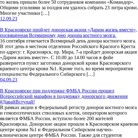
то жизнь пришли более 50 сотрудников компании «Командор».
Общими усилиями за полдня им удалось собрать 23 литра крови.
Многие участники […]
12.09.23
В Красноярске пройдет донорская акция «Дарим жизнь вместе»,
посвященная Всемирному дню донора костного мозга.
16 сентября отмечается Всемирный день донора костного мозга.
В этот день в местном отделении Российского Красного Креста
по адресу: г. Красноярск, пр. Мира, 7-а пройдет донорская акция
«Дарим жизнь вместе». С 10.00 до 14.00 часов в фойе
развернется пункт заготовки донорской крови Красноярского
краевого центра крови №1. Кроме того, во время мероприятия
специалисты Федерального Сибирского […]
04.09.23
В Красноярске при поддержке ФМБА России прошел
Всероссийский марафон в поддержку донорского движения
#ДавайВступай!
В рамках акции в Федеральный регистр доноров костного мозга
и гемопоэтических стволовых клеток, оператором которого
является ФМБА России, вступило более 200 жителей
Красноярска. Донорские акции прошли в Красноярском краевом
центре крови №1 и Федеральном Сибирском научно-
клиническом центре ФМБА России. Также для студентов