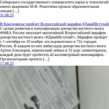
Сибирского государственного университета науки и технологий
имени академика М.Ф. Решетнева прошла образовательная
лекция […]
31.08.23
В Красноярске пройдет Всероссийский марафон #ДавайВступай
С целью развития и популяризации донорства костного мозга
ФМБА России запускает масштабный Всероссийский марафон
донорства костного мозга «#ДавайВступай!». Марафон пройдет
с 1 сентября по 10 ноября последовательно в 72х городах
России. В каждом из них амбассадор донорства костного мозга
Артем Алискеров, перенесший лейкоз и 31 курс химиотерапии,
каждый день будет пробегать 42-километровый мономарафон.
Организаторами проекта […]
17.08.23