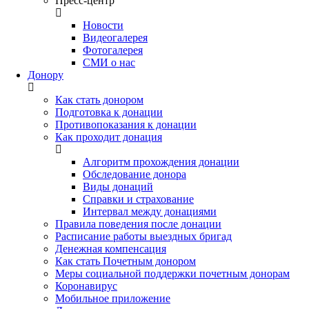
Пресс-центр
Новости
Видеогалерея
Фотогалерея
СМИ о нас
Донору
Как стать донором
Подготовка к донации
Противопоказания к донации
Как проходит донация
Алгоритм прохождения донации
Обследование донора
Виды донаций
Справки и страхование
Интервал между донациями
Правила поведения после донации
Расписание работы выездных бригад
Денежная компенсация
Как стать Почетным донором
Меры социальной поддержки почетным донорам
Коронавирус
Мобильное приложение