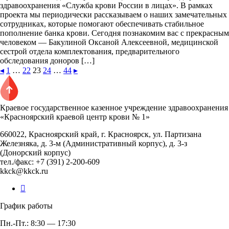
здравоохранения «Служба крови России в лицах». В рамках
проекта мы периодически рассказываем о наших замечательных
сотрудниках, которые помогают обеспечивать стабильное
пополнение банка крови. Сегодня познакомим вас с прекрасным
человеком — Бакулиной Оксаной Алексеевной, медицинской
сестрой отдела комплектования, предварительного
обследования доноров […]
◂
1
…
22
23
24
…
44
▸
Краевое государственное казенное учреждение здравоохранения
«Красноярский краевой центр крови № 1»
660022, Красноярский край, г. Красноярск, ул. Партизана
Железняка, д. 3-м (Административный корпус), д. 3-з
(Донорский корпус)
тел./факс: +7 (391) 2-200-609
kkck@kkck.ru
График работы
Пн.-Пт.: 8:30 — 17:30