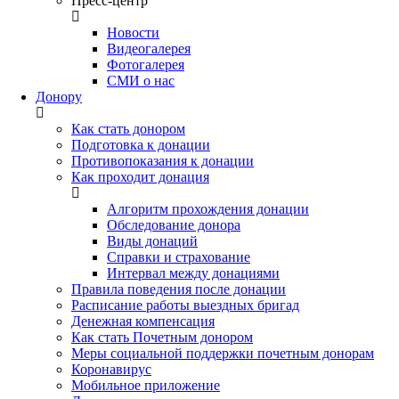
Пресс-центр
Новости
Видеогалерея
Фотогалерея
СМИ о нас
Донору
Как стать донором
Подготовка к донации
Противопоказания к донации
Как проходит донация
Алгоритм прохождения донации
Обследование донора
Виды донаций
Справки и страхование
Интервал между донациями
Правила поведения после донации
Расписание работы выездных бригад
Денежная компенсация
Как стать Почетным донором
Меры социальной поддержки почетным донорам
Коронавирус
Мобильное приложение