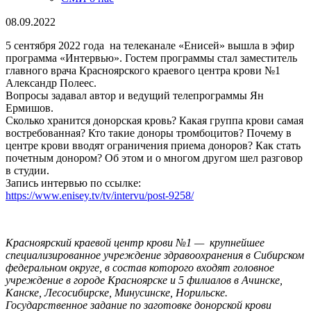
08.09.2022
5 сентября 2022 года на телеканале «Енисей» вышла в эфир
программа «Интервью». Гостем программы стал заместитель
главного врача Красноярского краевого центра крови №1
Александр Полеес.
Вопросы задавал автор и ведущий телепрограммы Ян
Ермишов.
Сколько хранится донорская кровь? Какая группа крови самая
востребованная? Кто такие доноры тромбоцитов? Почему в
центре крови вводят ограничения приема доноров? Как стать
почетным донором? Об этом и о многом другом шел разговор
в студии.
Запись интервью по ссылке:
https://www.enisey.tv/tv/intervu/post-9258/
Красноярский краевой центр крови №1 — крупнейшее
специализированное учреждение здравоохранения в Сибирском
федеральном округе, в состав которого входят головное
учреждение в городе Красноярске и 5 филиалов в Ачинске,
Канске, Лесосибирске, Минусинске, Норильске.
Государственное задание по заготовке донорской крови